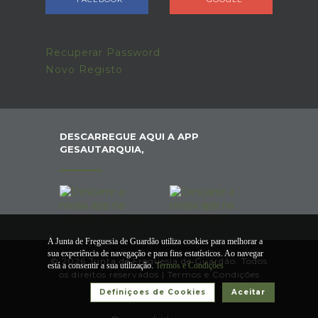
Recuperar Password
Novo Registo
DESCARREGUE AQUI A APP
GESAUTARQUIA,
A Junta de Freguesia de Guardão utiliza cookies para melhorar a
sua experiência de navegação e para fins estatísticos. Ao navegar
© 2026 Junta de Freguesia de Guardão. Todos
está a consentir a sua utilização.
Termos e Condições
os direitos reservados |
Termos e Condições
Definiçoes de Cookies
Aceitar