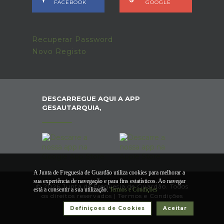
FACEBOOK
GOOGLE
Recuperar Password
Novo Registo
DESCARREGUE AQUI A APP
GESAUTARQUIA,
A Junta de Freguesia de Guardão utiliza cookies para melhorar a
sua experiência de navegação e para fins estatísticos. Ao navegar
© 2026 Junta de Freguesia de Guardão. Todos
está a consentir a sua utilização.
Termos e Condições
os direitos reservados |
Termos e Condições
Definiçoes de Cookies
Aceitar