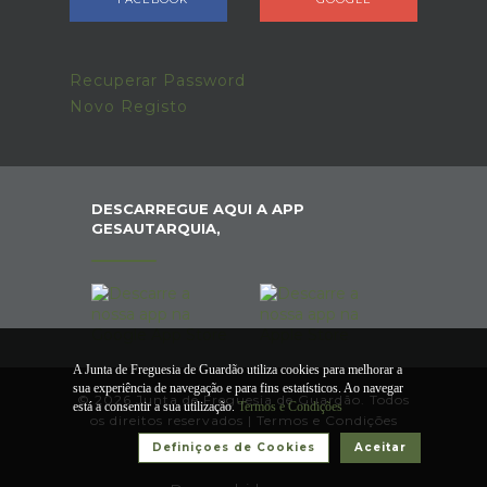
Recuperar Password
Novo Registo
DESCARREGUE AQUI A APP
GESAUTARQUIA,
A Junta de Freguesia de Guardão utiliza cookies para melhorar a
sua experiência de navegação e para fins estatísticos. Ao navegar
© 2026 Junta de Freguesia de Guardão. Todos
está a consentir a sua utilização.
Termos e Condições
os direitos reservados |
Termos e Condições
Definiçoes de Cookies
Aceitar