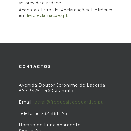
setores de atividade.
Aceda ao Livro de Reclamações Eletrónico
em
livroreclamacoes.pt
CONTACTOS
Avenida Doutor Jerónimo de Lacerda,
877 3475-046 Caramulo
Email:
geral@freguesiadoguardao.pt
Telefone: 232 861 175
Horário de Funcionamento:
Seg. e Qui.: