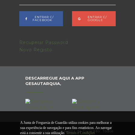
ENTRAR C/
ENTRAR C/
FACEBOOK
GOOGLE
Recuperar Password
Novo Registo
DESCARREGUE AQUI A APP
GESAUTARQUIA,
A Junta de Freguesia de Guardão utiliza cookies para melhorar a
sua experiência de navegação e para fins estatísticos. Ao navegar
© 2026 Junta de Freguesia de Guardão. Todos
está a consentir a sua utilização.
Termos e Condições