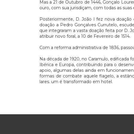
Mas a 21 de Outubro de 1446, Gonçalo Louren
ouro, com sua jurisdiçam, com todas as suas e
Posteriormente, D. João I fez nova doação d
doação a Pedro Gonçalves Currutelo, escudei
que integraram a vasta doação feita por D. J
atribuir novo foral, a 10 de Fevereiro de 1514.
Com a reforma administrativa de 1836, passou
Na década de 1920, no Caramulo, edificada foi
Ibérica e Europa, contribuindo para o desenv
apoio, algumas delas ainda em funcionamen
formas de combate aquele flagelo, a estânci
lares. um é transformado em hotel.