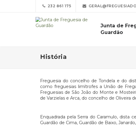
232 861 175
GERAL@FREGUESIADO
Junta de Fre
Guardão
História
Freguesia do concelho de Tondela e do dis
como freguesias limítrofes a União de Fregu
Freguesias de São João do Monte e Mosteiri
de Varzielas e Arca, do concelho de Oliveira 
Enquadrada pela Serra do Caramulo, dista c
Guardão de Cima, Guardão de Baixo, Janardo,