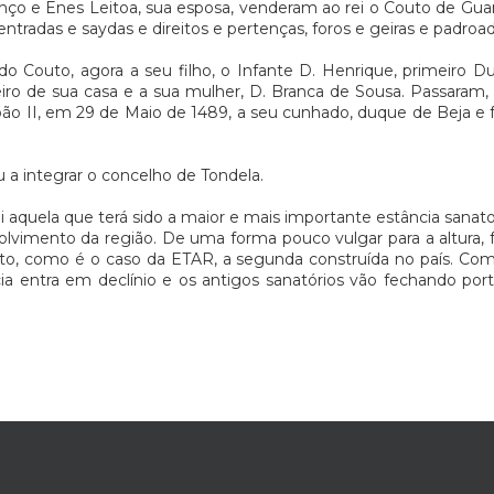
ço e Enes Leitoa, sua esposa, venderam ao rei o Couto de Gua
ntradas e saydas e direitos e pertenças, foros e geiras e padroad
o Couto, agora a seu filho, o Infante D. Henrique, primeiro 
ro de sua casa e a sua mulher, D. Branca de Sousa. Passaram, de
oão II, em 29 de Maio de 1489, a seu cunhado, duque de Beja e fu
 a integrar o concelho de Tondela.
 aquela que terá sido a maior e mais importante estância sanator
olvimento da região. De uma forma pouco vulgar para a altura, fo
to, como é o caso da ETAR, a segunda construída no país. Co
a entra em declínio e os antigos sanatórios vão fechando por