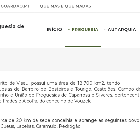
GUARDAO.PT
QUEIMAS E QUEIMADAS
guesia de
INÍCIO
FREGUESIA
AUTARQUIA
trito de Viseu, possui uma área de 18.700 km2, tendo
esias de Barreiro de Besteiros e Tourigo, Castelões, Campo d
nho e União de Freguesias de Caparrosa e Silvares, pertence
de Frades e Alcofra, do concelho de Vouzela.
erca de 20 km da sede concelhia e abrange as seguintes povoaç
 Jueus, Laceiras, Caramulo, Pedrógão.