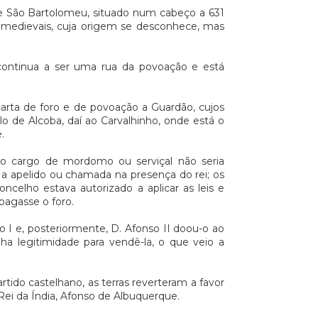
de São Bartolomeu, situado num cabeço a 631
 medievais, cuja origem se desconhece, mas
continua a ser uma rua da povoação e está
arta de foro e de povoação a Guardão, cujos
o de Alcoba, daí ao Carvalhinho, onde está o
.
o; o cargo de mordomo ou serviçal não seria
 a apelido ou chamada na presença do rei; os
ncelho estava autorizado a aplicar as leis e
pagasse o foro.
 I e, posteriormente, D. Afonso II doou-o ao
ha legitimidade para vendê-la, o que veio a
tido castelhano, as terras reverteram a favor
Rei da Índia, Afonso de Albuquerque.