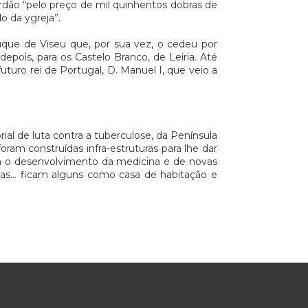
rdão “pelo preço de mil quinhentos dobras de
o da ygreja”.
Duque de Viseu que, por sua vez, o cedeu por
pois, para os Castelo Branco, de Leiria. Até
turo rei de Portugal, D. Manuel I, que veio a
ial de luta contra a tuberculose, da Península
ram construídas infra-estruturas para lhe dar
m o desenvolvimento da medicina e de novas
tas... ficam alguns como casa de habitação e