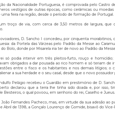
ação da Nacionalidade Portuguesa, é comprovada pelo Castro 
meros vestígios de outras épocas, como cerâmicas ou moedas
de uma feira na região, desde o período de formação de Portugal.
m troço de via, com cerca de 3,50 metros de largura, que 
o.
ovoadores, D. Sancho I concedeu, por cinquenta morabitinos, c
uesia: da Portela das Várzeas pelo Padrão da Messe ao Caramul
a do Bolo, donde por Misarela iria ter de novo ao Padrão da Messe
i só podia intervir em três pleitos-furto, rouço e homicídi
stavam obrigados a dar pousada ao rico homem e só teriam de ir
tões entre o fisco e os habitantes e nos demais litígios; o co
ienar a sua herdade e o seu casal, desde que o novo possuidor 
Randulfo Pelágio recebeu o Guardão em prestimónio de D. Sancho
to declarou que a terra lhe tinha sido doada e, por isso, tin
e Besteiros, o qual povoou, em senhorio do rei, Caselho e Jueus.
a João Fernandes Pacheco, mas, em virtude da sua adesão ao par
de Abril de 1398, a Gonçalo Lourenço de Gomide, bisavô do Vice-