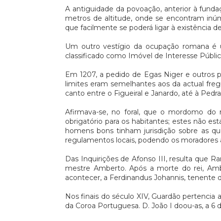
A antiguidade da povoação, anterior à fund
metros de altitude, onde se encontram inú
que facilmente se poderá ligar à existência 
Um outro vestígio da ocupação romana é u
classificado como Imóvel de Interesse Públic
Em 1207, a pedido de Egas Niger e outros p
limites eram semelhantes aos da actual freg
canto entre o Figueiral e Janardo, até à Pedr
Afirmava-se, no foral, que o mordomo do re
obrigatório para os habitantes; estes não e
homens bons tinham jurisdição sobre as ques
regulamentos locais, podendo os moradores al
Das Inquirições de Afonso III, resulta que 
mestre Amberto. Após a morte do rei, Amber
acontecer, a Ferdinandus Johannis, tenente d
Nos finais do século XIV, Guardão pertencia 
da Coroa Portuguesa. D. João I doou-as, a 6 