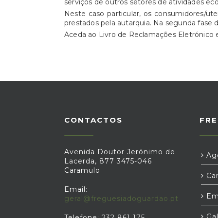
serviços de outros setores de atividades ec
Neste caso particular, os consumidores/ut
prestados pela autarquia. Na segunda fase 
Aceda ao Livro de Reclamações Eletrónic
CONTACTOS
FRE
Avenida Doutor Jerónimo de
Age
Lacerda, 877 3475-046
Caramulo
Car
Email:
Em
geral@freguesiadoguardao.pt
Gal
Telefone: 232 861 175