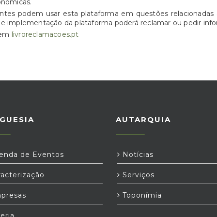
onómicas.
entes podem usar esta plataforma em questões relacionadas 
de implementação da plataforma poderá reclamar ou pedir info
o em
livroreclamacoes.pt
GUESIA
AUTARQUIA
nda de Eventos
Notícias
acterização
Serviços
presas
Toponímia
eria