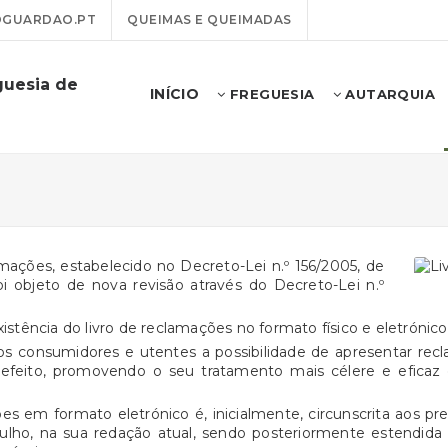
GUARDAO.PT
QUEIMAS E QUEIMADAS
guesia de
INÍCIO
FREGUESIA
AUTARQUIA
lamações, estabelecido no Decreto-Lei n.º 156/2005, de
oi objeto de nova revisão através do Decreto-Lei n.º
xistência do livro de reclamações no formato físico e eletrónico
aos consumidores e utentes a possibilidade de apresentar re
 efeito, promovendo o seu tratamento mais célere e eficaz 
 em formato eletrónico é, inicialmente, circunscrita aos pres
 julho, na sua redação atual, sendo posteriormente estendid