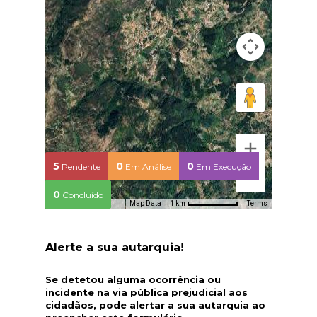
5
0
0
Pendente
Em Análise
Em Execução
0
Concluído
Map Data
Terms
1 km
Alerte a sua autarquia!
Se detetou alguma ocorrência ou
incidente na via pública prejudicial aos
cidadãos, pode alertar a sua autarquia ao