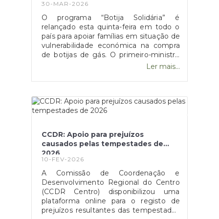
30-MAR-2026
O programa “Botija Solidária” é
relançado esta quinta-feira em todo o
país para apoiar famílias em situação de
vulnerabilidade económica na compra
de botijas de gás. O primeiro-ministro
Luís Montenegro anunciou o aumento
Ler mais...
da comparticipação de 15 para 25 euros
durante os próximos três meses,
justificando a medida com o impacto
da guerra no Médio Oriente.
CCDR: Apoio para prejuízos
causados pelas tempestades de
2026
10-FEV-2026
A Comissão de Coordenação e
Desenvolvimento Regional do Centro
(CCDR Centro) disponibilizou uma
plataforma online para o registo de
prejuízos resultantes das tempestades