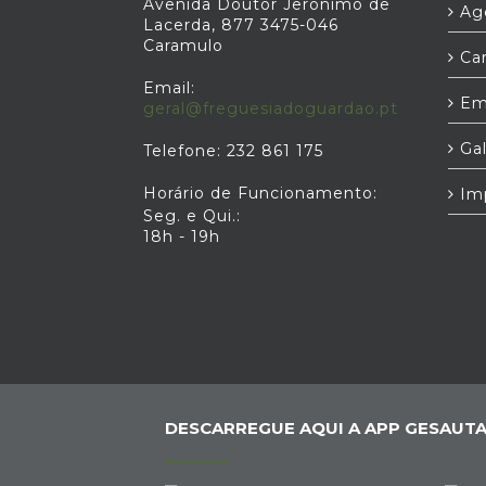
Avenida Doutor Jerónimo de
Age
Lacerda, 877 3475-046
Caramulo
Car
Email:
Em
geral@freguesiadoguardao.pt
Gal
Telefone: 232 861 175
Horário de Funcionamento:
Im
Seg. e Qui.:
18h - 19h
DESCARREGUE AQUI A APP GESAUTA