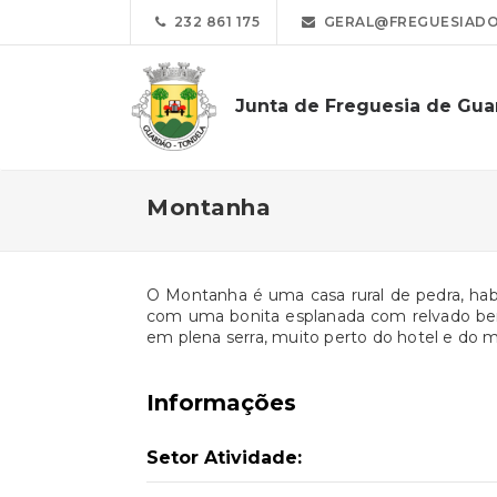
232 861 175
GERAL@FREGUESIADO
Junta de Freguesia de Gu
Montanha
O Montanha é uma casa rural de pedra, habi
com uma bonita esplanada com relvado bem
em plena serra, muito perto do hotel e do 
Informações
Setor Atividade: