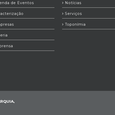
nda de Eventos
Notícias
acterização
Serviços
presas
Toponímia
eria
prensa
RQUIA,