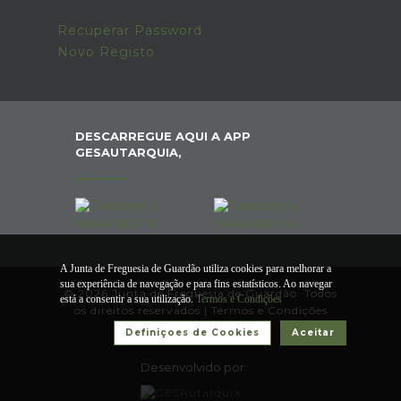
Recuperar Password
Novo Registo
DESCARREGUE AQUI A APP
GESAUTARQUIA,
A Junta de Freguesia de Guardão utiliza cookies para melhorar a
sua experiência de navegação e para fins estatísticos. Ao navegar
© 2026 Junta de Freguesia de Guardão. Todos
está a consentir a sua utilização.
Termos e Condições
os direitos reservados |
Termos e Condições
Definiçoes de Cookies
Aceitar
Desenvolvido por: