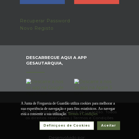
Recuperar Password
Novo Registo
DESCARREGUE AQUI A APP
GESAUTARQUIA,
A Junta de Freguesia de Guardão utiliza cookies para melhorar a
sua experiência de navegação e para fins estatísticos. Ao navegar
© 2026 Junta de Freguesia de Guardão. Todos
está a consentir a sua utilização.
Termos e Condições
os direitos reservados |
Termos e Condições
Definiçoes de Cookies
Aceitar
Desenvolvido por: