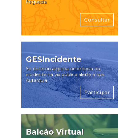
freguesia
Consultar
GESIncidente
Se detetou alguma ocorrência ou
incidente na via pública alerte a sua
Autarquia
Participar
Balcão Virtual