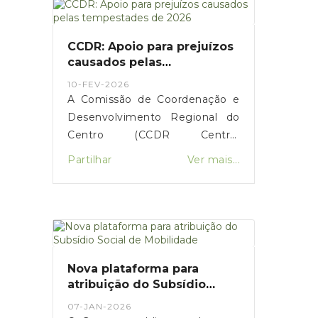
aumento da comparticipação de
15 para 25 euros durante os
próximos três meses,
CCDR: Apoio para prejuízos
justificando a medida com o
causados pelas
impacto da guerra no Médio
tempestades de 2026
10-FEV-2026
Oriente.
A Comissão de Coordenação e
Desenvolvimento Regional do
Centro (CCDR Centro)
disponibilizou uma plataforma
Partilhar
Ver mais...
online para o registo de
prejuízos resultantes das
tempestades de 2026 que
afetaram vários concelhos da
Região Centro.O portal destina-
se a cidadãos, empresas,
Nova plataforma para
agricultores e municípios,
atribuição do Subsídio
permitindo a sinalização de
Social de Mobilidade
07-JAN-2026
danos em habitações, atividades