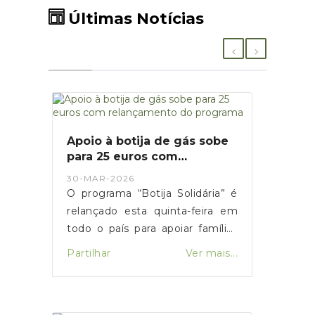
Últimas Notícias
Apoio à botija de gás sobe
para 25 euros com
relançamento do programa
30-MAR-2026
O programa “Botija Solidária” é
relançado esta quinta-feira em
todo o país para apoiar famílias
em situação de vulnerabilidade
Partilhar
Ver mais...
económica na compra de botijas
de gás. O primeiro-ministro Luís
Montenegro anunciou o