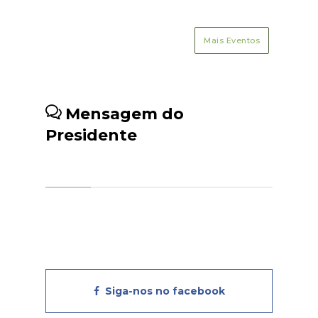
a pessoas com necessidades
específicas.O aviso n.º 9/C03-
Mais Eventos
i02/2024 destina-se a pessoas
com um grau de incapacidade
igual ou superior a 60%,
confirmado pelo Atestado
Mensagem do
Médico de Incapacidade
Presidente
Multiuso (AMIM). Os
beneficiários podem candidatar-
se a apoios para adaptar a sua
habitação própria ou arrendada,
bem como para intervenções
em áreas comuns do edifício
onde residem, promovendo
maior autonomia e inclusão.Para
se candidatarem, os
Siga-nos no facebook
interessados devem contactar a