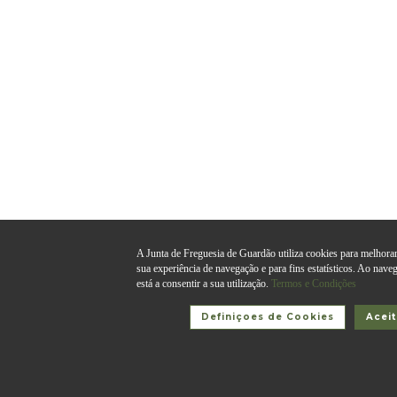
A Junta de Freguesia de Guardão utiliza cookies para melhorar
sua experiência de navegação e para fins estatísticos. Ao nave
está a consentir a sua utilização.
Termos e Condições
Definiçoes de Cookies
Aceit